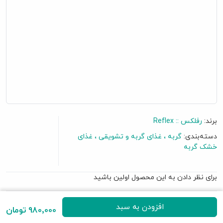
برند:
رفلکس :: Reflex
دسته‌بندی:
گربه
غذای گربه و تشویقی
غذای
خشک گربه
برای نظر دادن به این محصول اولین باشید
گفتگو آنلاین
• حاوی گوشت مرغ و برنج
افزودن به سبد
980٬000 تومان
• کیفیت پرمیوم