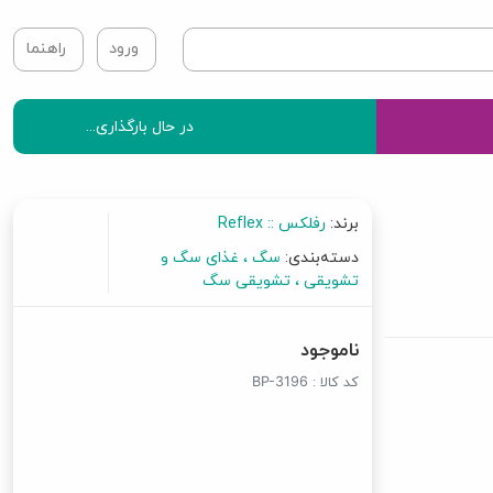
ورود
راهنما
در حال بارگذاری...
برند:
رفلکس :: Reflex
دسته‌بندی:
سگ
غذای سگ و
تشویقی
تشویقی سگ
ناموجود
کد کالا :
BP-3196