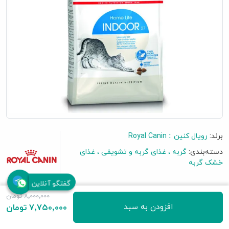
برند:
رویال کنین :: Royal Canin
دسته‌بندی:
گربه
غذای گربه و تشویقی
غذای
خشک گربه
گفتگو آنلاین
8٬000٬000 تومان
افزودن به سبد
7٬750٬000 تومان
5 نظر
|
افزودن نظرتان