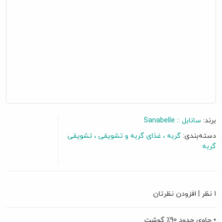
برند:
سانابل :: Sanabelle
دسته‌بندی:
گربه
غذای گربه و تشویقی
تشویقی
گربه
گفتگو آنلاین
1 نظر
|
افزودن نظرتان
• حاوی حدود 90٪ گوشت