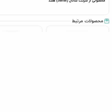
محصولی از شرکت سانال (Sanal) هلند
پت شاپ خیابان جردن
محصولات مرتبط
قرص مولتی ویتامین ایمیون اکتیو
خمیر مولتی ویتامین دا
دکتر کلادرز مخصوص تقویت
مخصوص تقویت سیستم
سیستم ایمنی گربه
گربه