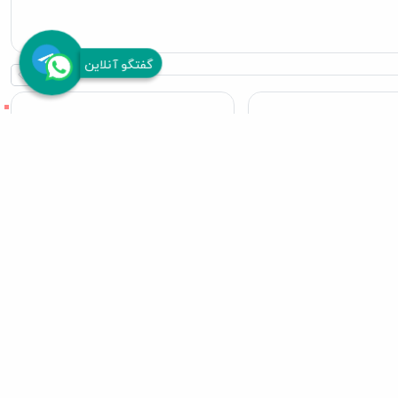
گفتگو آنلاین
 ویتامین گربه تاپ تن
مولتی ویتامین گربه سانال حاوی
بیفار
مخمر با ظرف قلبی شکل (60 گرم)