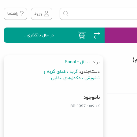
ورود
راهنما
در حال بارگذاری...
برند:
سانال :: Sanal
دسته‌بندی:
گربه
غذای گربه و
تشویقی
مکمل‌های غذایی
ناموجود
کد کالا :
BP-1997