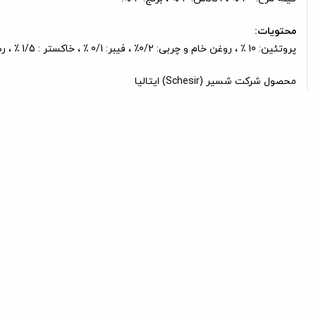
محتویات:
پروتئین: 10 ٪ ، روغن خام و چربی: 0/2٪ ، فیبر: 0/1 ٪ ، خاکستر : 1/5 ٪ ، رطوبت: 84 ٪ .
محصول شرکت شسیر (Schesir) ایتالیا
محصولات مرتبط