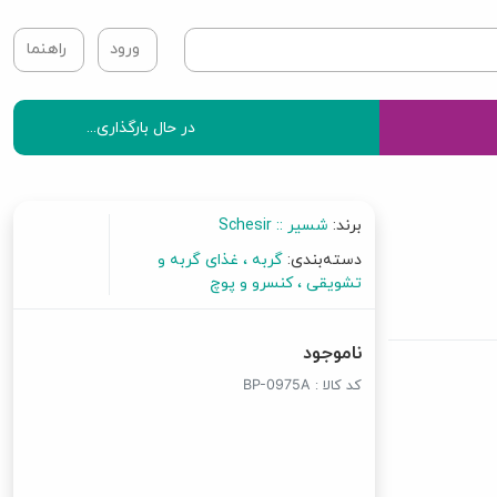
ورود
راهنما
در حال بارگذاری...
برند:
شسیر :: Schesir
دسته‌بندی:
گربه
غذای گربه و
تشویقی
کنسرو و پوچ
ناموجود
کد کالا :
BP-0975A