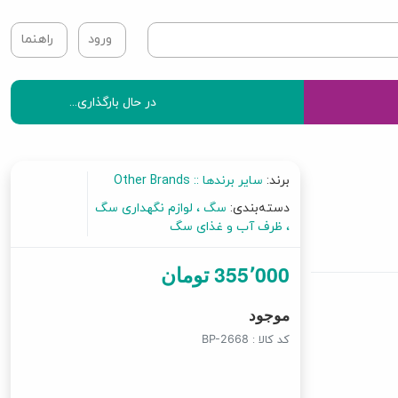
ورود
راهنما
در حال بارگذاری...
برند:
سایر برندها :: Other Brands
دسته‌بندی:
سگ
لوازم نگهداری سگ
ظرف آب و غذای سگ
355٬000 تومان
موجود
کد کالا :
BP-2668