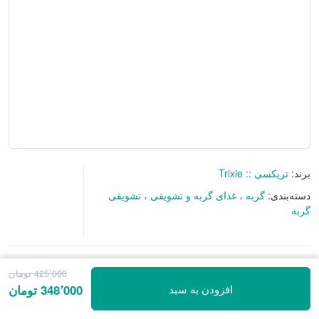
برند:
تریکسی :: Trixie
دسته‌بندی:
گربه
غذای گربه و تشویقی
تشویقی
گربه
425٬000 تومان
2 نظر
|
افزودن نظرتان
افزودن به سبد
348٬000 تومان
• حاوی مالت