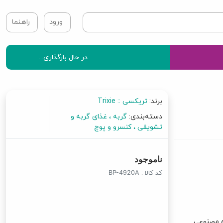
ورود
راهنما
در حال بارگذاری...
برند:
تریکسی :: Trixie
دسته‌بندی:
گربه
غذای گربه و
تشویقی
کنسرو و پوچ
ناموجود
کد کالا :
BP-4920A
ده مصنوعی