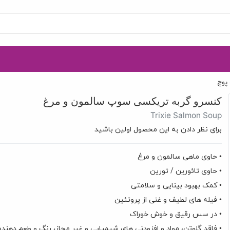
 پوچ
کنسرو گربه تریکسی سوپ سالمون و مرغ
Trixie Salmon Soup
برای نظر دادن به این محصول اولین باشید
• حاوی ماهی سالمون و مرغ
• حاوی تائورین / تورین
• کمک بهبود بینایی و سلامتی
• فيله های لطيف و غنی از پروتئين
• در سس رقیق و خوش خوراک
• فاقد گلوتن، مواد و افزودنی های شیمیایی و غیر مجاز، رنگ و طعم دهن