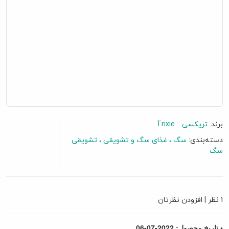
برند:
تریکسی :: Trixie
دسته‌بندی:
سگ
غذای سگ و تشویقی
تشویقی
سگ
گفتگو آنلاین
1 نظر
|
افزودن نظرتان
• تاریخ محصول: 2022-07-06