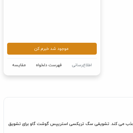
موجود شد خبرم کن
اطلاع‌رسانی
فهرست دلخواه
مقایسه
Trixie  به صورت نواری با طعم لذیذ که سگ را به خود جذب می کند. تشویقی سگ تریکسی استریپس گوشت گاو برای تشویق