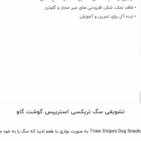
• فاقد نمک، شکر، افزودنی های غیر مجاز و گلوتن
• ایده آل برای تمرین و آموزش
تشویقی سگ تریکسی استریپس گوشت گاو
تشویقی سگ تریکسی بیف حاوی گوشت گاو می باشد. تشویقی سگ Stripes Dog Snacks