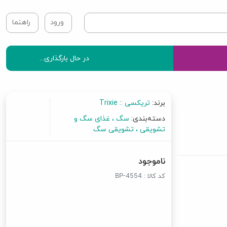
ورود
راهنما
در حال بارگذاری...
برند:
تریکسی :: Trixie
دسته‌بندی:
سگ
غذای سگ و
تشویقی
تشویقی سگ
ناموجود
کد کالا :
BP-4554