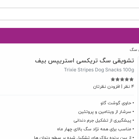
 سگ
تشویقی سگ تریکسی استریپس بیف
Trixie Stripes Dog Snacks 100g
4 نظر
|
افزودن نظرتان
• حاوی گوشت گاو
• سرشار از ویتامین و پروتئین
• پیشگیری از تشکیل جرم دندانی
• مناسب برای همه نژاد سگ بالای چهار ماه
• از بین برنده پلاک های تشکیل شده بر سطح دندان ها