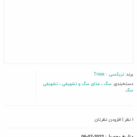
برند:
تریکسی :: Trixie
دسته‌بندی:
سگ
غذای سگ و تشویقی
تشویقی
سگ
گفتگو آنلاین
1 نظر
|
افزودن نظرتان
• تاریخ محصول: 2022-07-06