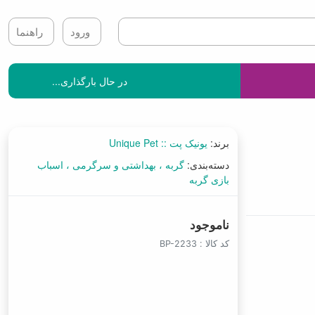
ورود
راهنما
در حال بارگذاری...
برند:
یونیک پت :: Unique Pet
دسته‌بندی:
گربه
بهداشتی و سرگرمی
اسباب
بازی گربه
ناموجود
کد کالا :
BP-2233