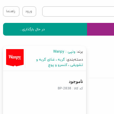
ورود
راهنما
در حال بارگذاری...
برند:
ونپی :: Wanpy
دسته‌بندی:
گربه
غذای گربه و
تشویقی
کنسرو و پوچ
ناموجود
کد کالا :
BP-2838