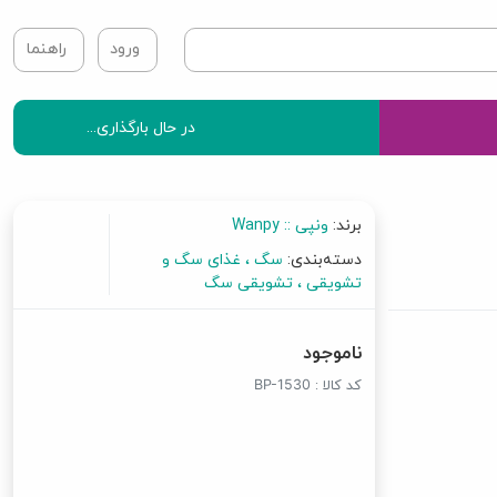
ورود
راهنما
در حال بارگذاری...
برند:
ونپی :: Wanpy
دسته‌بندی:
سگ
غذای سگ و
تشویقی
تشویقی سگ
ناموجود
کد کالا :
BP-1530