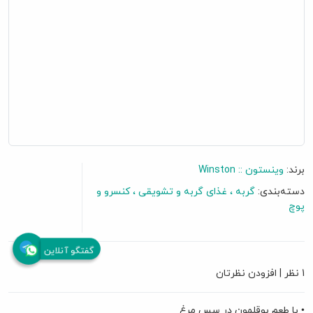
برند:
وینستون :: Winston
دسته‌بندی:
گربه
غذای گربه و تشویقی
کنسرو و
پوچ
گفتگو آنلاین
1 نظر
|
افزودن نظرتان
• با طعم بوقلمون در سس مرغ