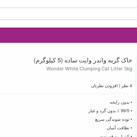
خاک گربه واندر وایت ساده (5 کیلوگرم)
Wonder White Clumping Cat Litter 5kg
4 نظر
|
افزودن نظرتان
• بدون رایحه
• 99/5 ٪ بدون گرد و غبار
• توده شوندگی سریع
• نظافت آسان
• کنترل بو قدرتمند