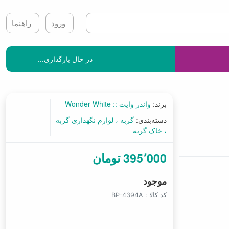
ورود
راهنما
در حال بارگذاری...
برند:
واندر وایت :: Wonder White
دسته‌بندی:
گربه
لوازم نگهداری گربه
خاک گربه
395٬000 تومان
موجود
کد کالا :
BP-4394A