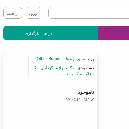
ورود
راهنما
در حال بارگذاری...
برند:
سایر برندها :: Other Brands
دسته‌بندی:
سگ
لوازم نگهداری سگ
قلاده سگ و بند
ناموجود
کد کالا :
BP-4642