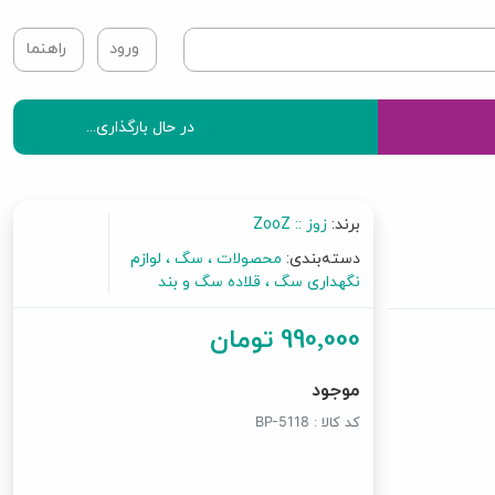
ورود
راهنما
در حال بارگذاری...
برند:
زوز :: ZooZ
دسته‌بندی:
محصولات
سگ
لوازم
نگهداری سگ
قلاده سگ و بند
990٬000 تومان
موجود
کد کالا :
BP-5118