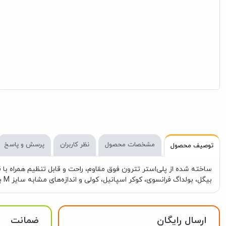
مشخصات محصول
نظر کاربران
پرسش و پاسخ
توصیف محصول
بیگل، بولداگ فرانسوی، کوکر اسپانیل، کولی و اندازه‌های مشابه سایز M به ابعاد 46-70 سانتی‌متر مناسب برای نژادهای: باکسر، چاو چاو، لابرادور، گلدن رتریور، هاسکی و اندازه‌های مشابه
ارسال رایگان
ضمانت