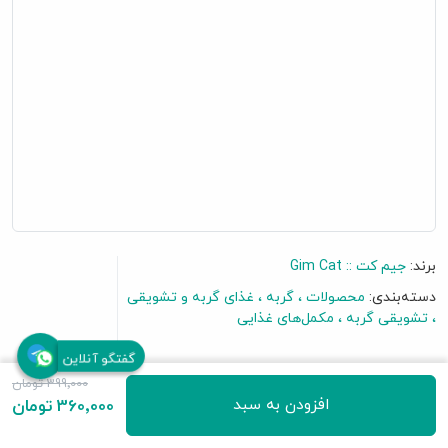
برند:
جیم کت :: Gim Cat
دسته‌بندی:
محصولات
گربه
غذای گربه و تشویقی
تشویقی گربه
مکمل‌های غذایی
گفتگو آنلاین
برای نظر دادن به این محصول اولین باشید
399٬000 تومان
افزودن به سبد
360٬000 تومان
• تشویقی گربه مینی استیک