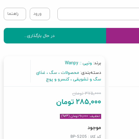
ورود
راهنما
در حال بارگذاری...
برند:
ونپی :: Wanpy
دسته‌بندی:
محصولات
سگ
غذای
سگ و تشویقی
کنسرو و پوچ
375٬000 تومان
285٬000 تومان
تخفیف: 90٬000 تومان (24%)
موجود
کد کالا :
BP-5205