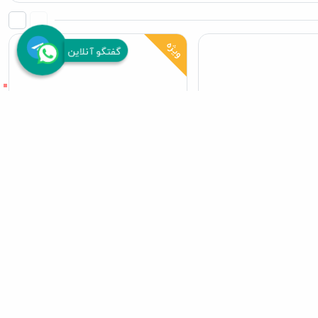
ویژه
گفتگو آنلاین
 پته مرغ (400 گرم)
کنسرو سگ نوول پته گوشت گوساله
(400 گرم)
175٬0 تومان
175٬000 تومان