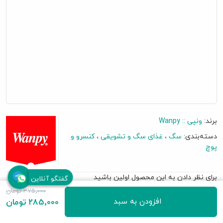
برند:
ونپی :: Wanpy
دسته‌بندی:
سگ
غذای سگ و تشویقی
کنسرو و
پوچ
برای نظر دادن به این محصول اولین باشید
گفتگو آنلاین
375٬000 تومان
افزودن به سبد
285٬000 تومان
• مناسب برای تمامی نژاد سگ ها
• تقویت استخوان سگ