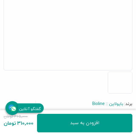
برند:
بایولاین :: Bioline
گفتگو آنلاین
دسته‌بندی:
محصولات
گربه
غذای گربه و تشویقی
365٬000 تومان
تشویقی گربه
افزودن به سبد
310٬000 تومان