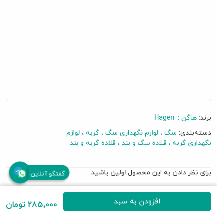
برند:
هاگن :: ‌Hagen
دسته‌بندی:
سگ
لوازم نگهداری سگ
گربه
لوازم
نگهداری گربه
قلاده سگ و بند
قلاده گربه و بند
برای نظر دادن به این محصول اولین باشید
گفتگو آنلاین
• سایز S (کوچک)
افزودن به سبد
285٬000 تومان
• با دوام و شیک