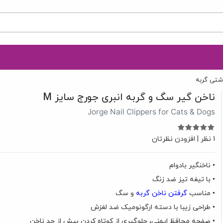
اشتی گربه
ناخن گیر سگ و گربه انبری جورج سایز M
Jorge Nail Clippers for Cats & Dogs
1 نظر
|
افزودن نظرتان
• ناخنگیر بادوام
• با تیغه تیز ضد زنگ
• مناسب
گرفتن ناخن گربه
و سگ
• طراحی زیبا با دسته ارگونومیک ضد لغزش
• صفحه محافظ ایمنی، جلوگیری از کوتاه کردن بیش از حد ناخن