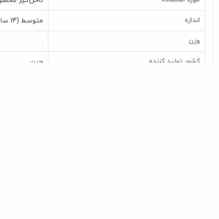
ناخن‌گیر مخص
اندازه
متوسط (14 سانتی‌متر)
وزن
.
کشور تولید کننده
چین
کد مرجع
828112
تاریخ مصرف
خیر
محصولات مرتبط