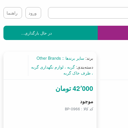
ورود
راهنما
در حال بارگذاری...
برند:
سایر برندها :: Other Brands
دسته‌بندی:
گربه
لوازم نگهداری گربه
ظرف خاک گربه
42٬000 تومان
موجود
کد کالا :
BP-0966