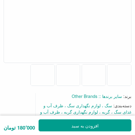
برند:
سایر برندها :: Other Brands
دسته‌بندی:
سگ
لوازم نگهداری سگ
ظرف آب و
گفتگو آنلاین
غذای سگ
گربه
لوازم نگهداری گربه
ظرف آب و
غذای گربه
افزودن به سبد
180٬000 تومان
برای نظر دادن به این محصول اولین باشید