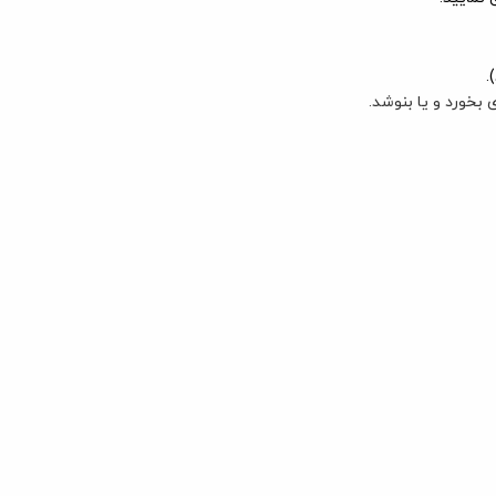
بخورد و یا بنوشد.
اپ باران پت
ویژه
%
-12