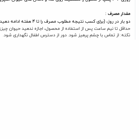
مقدار مصرف :
دو بار در روز، (برای کسب نتیجه مطلوب مصرف را تا 4 هفته ادامه دهید).
حداقل تا نیم ساعت پس از استفاده از محصول، اجازه ندهید حیوان چیزی 
نکته: از تماس با چشم پرهیز شود. دور از دسترس اطفال نگهداری شود.
روش نگهداری :
در جای خشک و خنک و دور از تابش مستقیم نور خورشید نگهداری شود.
محصولی از شرکت
پرسا (Perssa)
ایران و قابل خریداری در آنلاین پت ش
محصولات مرتبط