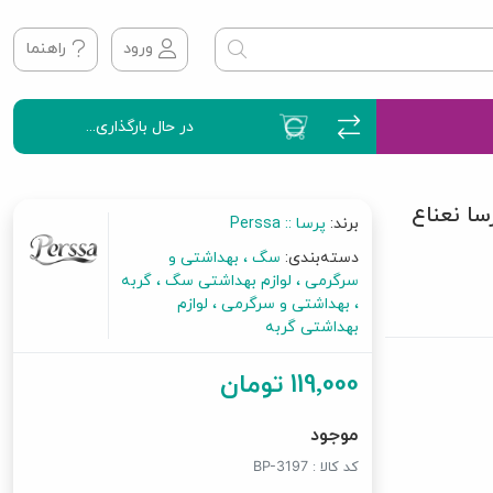
ورود
راهنما
در حال بارگذاری...
ا نعناع
برند:
پرسا :: Perssa
دسته‌بندی:
سگ
بهداشتی و
سرگرمی
لوازم بهداشتی سگ
گربه
بهداشتی و سرگرمی
لوازم
بهداشتی گربه
119٬000 تومان
موجود
کد کالا :
BP-3197