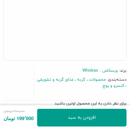
برند:
ویسکاس :: Whiskas
دسته‌بندی:
محصولات
گربه
غذای گربه و تشویقی
کنسرو و پوچ
برای نظر دادن به این محصول اولین باشید
گفتگو آنلاین
210٬000 تومان
افزودن به سبد
199٬000 تومان
• حاوی گوشت سالمون و هویج در سس گوشت
• شامل 80 ٪ گوشت خالص