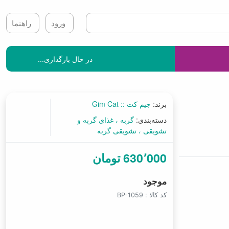
ورود
راهنما
در حال بارگذاری...
برند:
جیم کت :: Gim Cat
دسته‌بندی:
گربه
غذای گربه و
تشویقی
تشویقی گربه
630٬000 تومان
موجود
کد کالا :
BP-1059