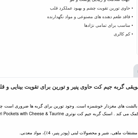
• حاوی تورین تقویت چشم و بهبود عملکرد قلب
• فاقد طعم دهنده های مصنوعی و مواد نگهدارنده
• مناسب برای تمامی نژادها
• کم کالری
یقی گربه جیم کت حاوی پنیر و تورین برای تقویت بینایی و ق
بالشت های مغزدار خوشمزه است. وجود تورین برای گربه ها ضروری است چون بدن
Gim Cat Nutri Pock فاقد رنگ، مواد نگهدارنده و افزایش دهنده طعم می باشد.
، شیر و محصولات لبنی (پودر پنیر، 4٪)، مواد معدنی.