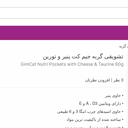
گربه
تشویقی گربه جیم کت پنیر و تورین
GimCat Nutri Pockets with Cheese & Taurine 60g
3 نظر
|
افزودن نظرتان
• حاوی پنیر
• دارای ویتامین A ، D3 و E
• حاوی اسیدهای چرب امگا 3 و 6 طبیعی
• ساخته شده از باکیفیت ترین مواد
• جهت سلامت و زیبایی پوست و مو