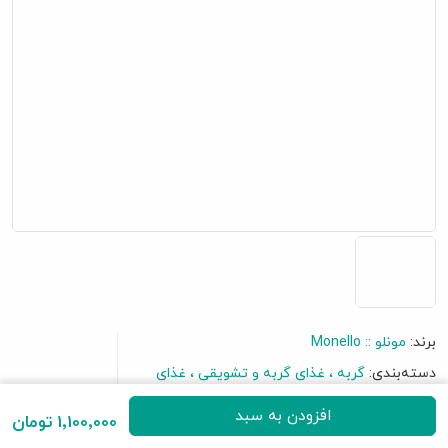
برند:
مونلو :: Monello
گفتگو آنلاین
دسته‌بندی:
گربه
غذای گربه و تشویقی
غذای
خشک گربه
افزودن به سبد
1٬100٬000 تومان