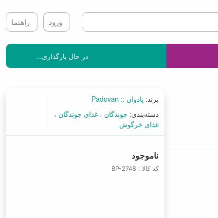
ورود
راهنما
در حال بارگذاری...
برند:
پادوان :: Padovan
دسته‌بندی:
جوندگان
غذای جوندگان
غذای خرگوش
ناموجود
کد کالا :
BP-2748