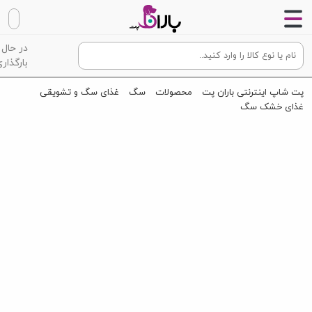
در حال
بارگذاری
پت شاپ اینترنتی باران پت
محصولات
سگ
غذای سگ و تشویقی
غذای خشک سگ
شیر خشک سگ بدون لاکتوز پرسا
Perssa puppy milk replacers 450g
ویژه